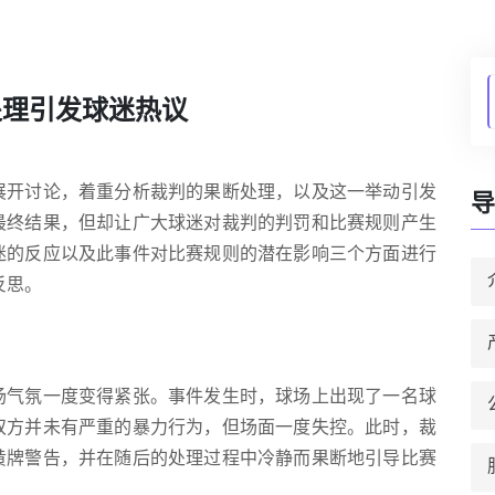
处理引发球迷热议
展开讨论，着重分析裁判的果断处理，以及这一举动引发
导
最终结果，但却让广大球迷对裁判的判罚和比赛规则产生
迷的反应以及此事件对比赛规则的潜在影响三个方面进行
反思。
场气氛一度变得紧张。事件发生时，球场上出现了一名球
双方并未有严重的暴力行为，但场面一度失控。此时，裁
黄牌警告，并在随后的处理过程中冷静而果断地引导比赛