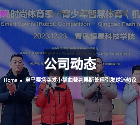
公司首页
介绍三亿
产品展示
公司动态
Home
皇马赛场突发小插曲裁判果断处理引发球迷热议