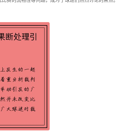
扰比赛的流畅性等问题，成为了球迷们热烈讨论的焦点。