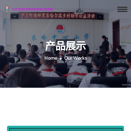
产品展示
Home
Our Works