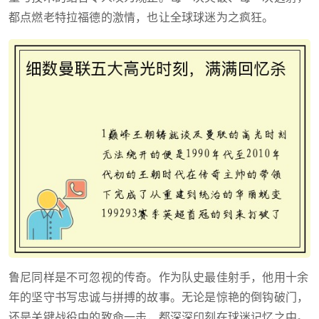
都点燃老特拉福德的激情，也让全球球迷为之疯狂。
鲁尼同样是不可忽视的传奇。作为队史最佳射手，他用十余
年的坚守书写忠诚与拼搏的故事。无论是惊艳的倒钩破门，
还是关键战役中的致命一击，都深深印刻在球迷记忆之中。