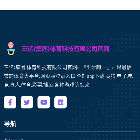
三亿(集团)体育科技有限公司官网✅『亚洲唯一』✅是最信
誉的体育大平台,网页版登录入口,全站app下载,竞猜,电子,电
竞,真人,体育,彩票,捕鱼,各种游戏等您来!
导航