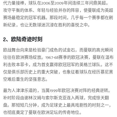
代力量接棒，球队在2006至2009年间连续三年问鼎英超。
攻守平衡的体系、年轻与经验并存的阵容，使曼联成为英超
赛场最稳定的冠军机器。那段时间，几乎每一个赛季都在刷
新纪录，也让无数球迷沉浸在胜利的喜悦之中。
2、欧陆奇迹时刻
欧战舞台向来是检验豪门成色的试金石，而曼联的高光瞬间
往往在欧洲赛场绽放。1967-68赛季的欧冠决赛，曼联在温布
利击败本菲卡，成为首支赢得欧冠冠军的英格兰球队。这不
仅是俱乐部历史上的重大突破，也象征着球队在经历慕尼黑
空难后重生的坚强意志。
最为人津津乐道的，当属1999年欧冠决赛对阵的经典逆转。
补时阶段由谢林汉姆与索尔斯克亚连入两球，完成惊天翻
盘。那短短几分钟，成为足球史上最具戏剧性的时刻之一，
也彻底奠定了曼联在欧洲足坛的传奇地位。