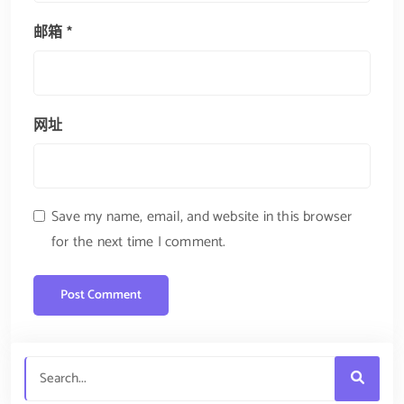
邮箱
*
网址
Save my name, email, and website in this browser
for the next time I comment.