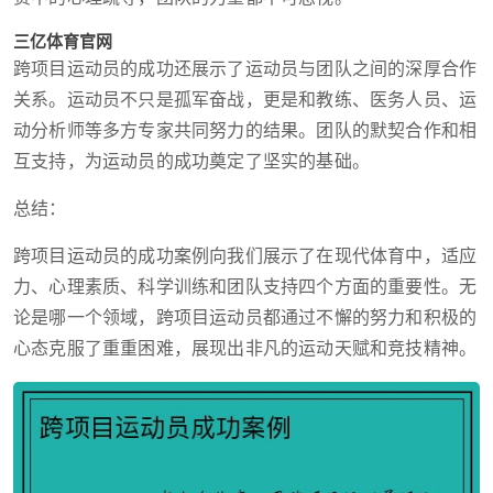
三亿体育官网
跨项目运动员的成功还展示了运动员与团队之间的深厚合作
关系。运动员不只是孤军奋战，更是和教练、医务人员、运
动分析师等多方专家共同努力的结果。团队的默契合作和相
互支持，为运动员的成功奠定了坚实的基础。
总结：
跨项目运动员的成功案例向我们展示了在现代体育中，适应
力、心理素质、科学训练和团队支持四个方面的重要性。无
论是哪一个领域，跨项目运动员都通过不懈的努力和积极的
心态克服了重重困难，展现出非凡的运动天赋和竞技精神。