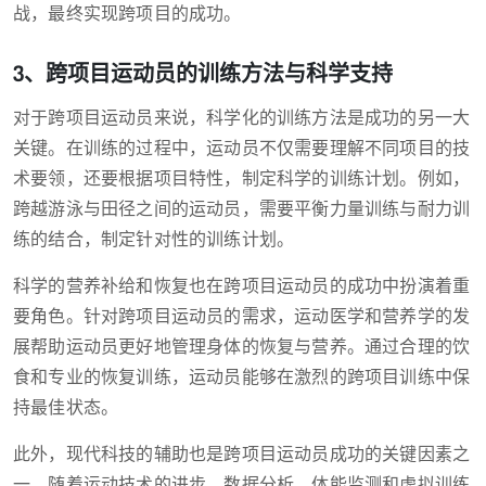
战，最终实现跨项目的成功。
3、跨项目运动员的训练方法与科学支持
对于跨项目运动员来说，科学化的训练方法是成功的另一大
关键。在训练的过程中，运动员不仅需要理解不同项目的技
术要领，还要根据项目特性，制定科学的训练计划。例如，
跨越游泳与田径之间的运动员，需要平衡力量训练与耐力训
练的结合，制定针对性的训练计划。
科学的营养补给和恢复也在跨项目运动员的成功中扮演着重
要角色。针对跨项目运动员的需求，运动医学和营养学的发
展帮助运动员更好地管理身体的恢复与营养。通过合理的饮
食和专业的恢复训练，运动员能够在激烈的跨项目训练中保
持最佳状态。
此外，现代科技的辅助也是跨项目运动员成功的关键因素之
一。随着运动技术的进步，数据分析、体能监测和虚拟训练