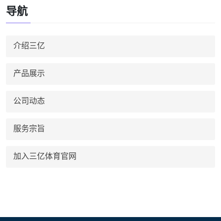
导航
介绍三亿
产品展示
公司动态
服务宗旨
加入三亿体育官网