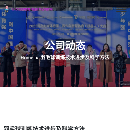
公司动态
Home
羽毛球训练技术进步及科学方法
羽毛球训练技术进步及科学方法