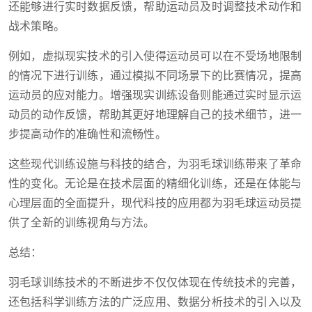
还能够进行实时数据反馈，帮助运动员及时调整技术动作和
战术策略。
例如，虚拟现实技术的引入使得运动员可以在不受场地限制
的情况下进行训练，通过模拟不同场景下的比赛情况，提高
运动员的应对能力。增强现实训练设备则能通过实时显示运
动员的动作反馈，帮助其更好地理解自己的技术细节，进一
步提高动作的准确性和流畅性。
这些现代训练设施与科技的结合，为羽毛球训练带来了革命
性的变化。无论是在技术层面的精细化训练，还是在体能与
心理层面的全面提升，现代科技的应用都为羽毛球运动员提
供了全新的训练视角与方法。
总结：
羽毛球训练技术的不断进步不仅仅体现在传统技术的完善，
还包括科学训练方法的广泛应用、数据分析技术的引入以及