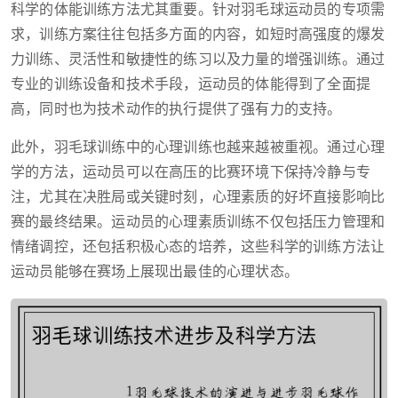
科学的体能训练方法尤其重要。针对羽毛球运动员的专项需
求，训练方案往往包括多方面的内容，如短时高强度的爆发
力训练、灵活性和敏捷性的练习以及力量的增强训练。通过
专业的训练设备和技术手段，运动员的体能得到了全面提
高，同时也为技术动作的执行提供了强有力的支持。
此外，羽毛球训练中的心理训练也越来越被重视。通过心理
学的方法，运动员可以在高压的比赛环境下保持冷静与专
注，尤其在决胜局或关键时刻，心理素质的好坏直接影响比
赛的最终结果。运动员的心理素质训练不仅包括压力管理和
情绪调控，还包括积极心态的培养，这些科学的训练方法让
运动员能够在赛场上展现出最佳的心理状态。