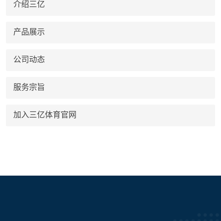
介绍三亿
产品展示
公司动态
服务宗旨
加入三亿体育官网