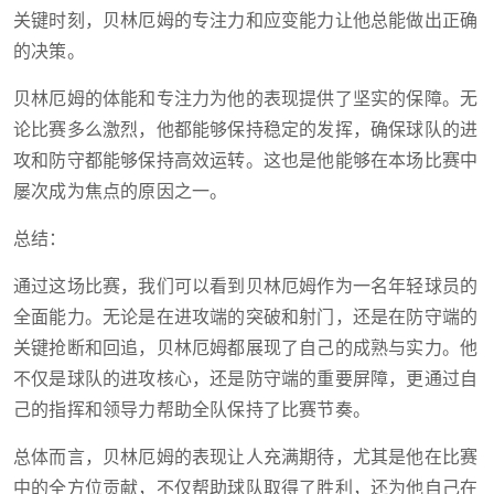
关键时刻，贝林厄姆的专注力和应变能力让他总能做出正确
的决策。
贝林厄姆的体能和专注力为他的表现提供了坚实的保障。无
论比赛多么激烈，他都能够保持稳定的发挥，确保球队的进
攻和防守都能够保持高效运转。这也是他能够在本场比赛中
屡次成为焦点的原因之一。
总结：
通过这场比赛，我们可以看到贝林厄姆作为一名年轻球员的
全面能力。无论是在进攻端的突破和射门，还是在防守端的
关键抢断和回追，贝林厄姆都展现了自己的成熟与实力。他
不仅是球队的进攻核心，还是防守端的重要屏障，更通过自
己的指挥和领导力帮助全队保持了比赛节奏。
总体而言，贝林厄姆的表现让人充满期待，尤其是他在比赛
中的全方位贡献，不仅帮助球队取得了胜利，还为他自己在