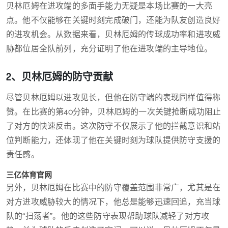
贝林厄姆在进攻端的多面手能力无疑是本场比赛的一大亮
点。他不仅能够在关键时刻完成破门，还能为队友创造良好
的进攻机会。从数据来看，贝林厄姆的传球成功率和进攻威
胁都位居全队前列，充分证明了他在进攻端的主导地位。
2、贝林厄姆的防守贡献
尽管贝林厄姆以进攻见长，但他在防守端的表现同样值得称
赞。在比赛的第40分钟，贝林厄姆的一次关键抢断成功阻止
了对方的快速反击。这次防守不仅展示了他的拦截意识和站
位判断能力，还体现了他在关键时刻为球队提供防守支援的
责任感。
三亿体育官网
另外，贝林厄姆在比赛中的防守覆盖范围非常广，尤其是在
对方进攻威胁较大的情况下，他总是能够迅速回追，充当球
队的“扫荡者”。他的这些防守表现帮助球队减轻了对方攻