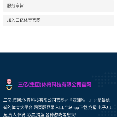
服务宗旨
加入三亿体育官网
三亿(集团)体育科技有限公司官网✅『亚洲唯一』✅是最信
誉的体育大平台,网页版登录入口,全站app下载,竞猜,电子,电
竞,真人,体育,彩票,捕鱼,各种游戏等您来!